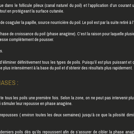
e dans le follicule pileux (canal naturel du poil) et l’application d’un courant
tout en protégeant la surface cutanée.
 coaguler la papille, source nourricière du poil. Le poil est par la suite retiré à l
 phase de croissance du poil (phase anagène). C’est la raison pour laquelle plusie
il cesse complètement de pousser.
s.
 d’éliminer définitivement tous les types de poils. Puisqu’il est plus puissant e
ie plus intensément à la base du poil et d’obtenir des résultats plus rapidement.
ASES :
ite tous les poils une première fois. Selon la zone, on ne peut pas intervenir pl
nsi stimuler leur repousse en phase anagène.
es repousses ( environ toutes les deux semaines) jusqu’à ce que la pilosité di
s derniers poils dès qu’ils repoussent afin de s’assurer de cibler la phase an