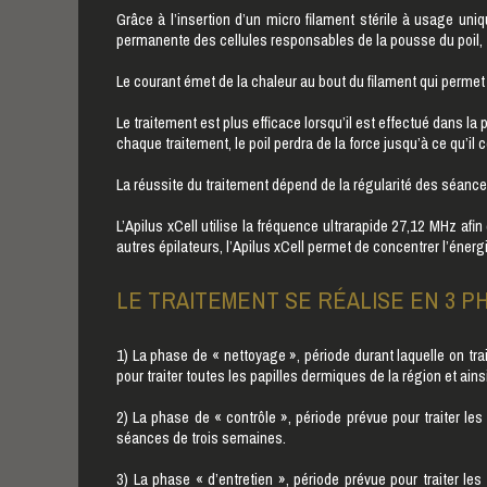
Grâce à l’insertion d’un micro filament stérile à usage uniqu
permanente des cellules responsables de la pousse du poil, 
Le courant émet de la chaleur au bout du filament qui permet de
Le traitement est plus efficace lorsqu’il est effectué dans la
chaque traitement, le poil perdra de la force jusqu’à ce qu’
La réussite du traitement dépend de la régularité des séance
L’Apilus xCell utilise la fréquence ultrarapide 27,12 MHz afin
autres épilateurs, l’Apilus xCell permet de concentrer l’énerg
LE TRAITEMENT SE RÉALISE EN 3 PH
1) La phase de « nettoyage », période durant laquelle on tra
pour traiter toutes les papilles dermiques de la région et ai
2) La phase de « contrôle », période prévue pour traiter l
séances de trois semaines.
3) La phase « d’entretien », période prévue pour traiter le