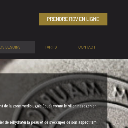
PRENDRE RDV EN LIGNE
OS BESOINS
TARIFS
CONTACT
nt de la zone médiojugale (joue) créant le sillon nasogenien,
lier de réhydrater la peau et de s’occuper de son aspect terni