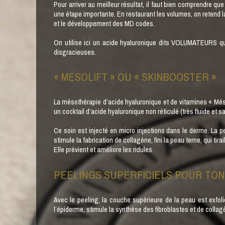
Pour arriver au meilleur résultat, il faut bien comprendre que 
une étape importante. En restaurant les volumes, on retend l
et le développement des MD codes.
On utilise ici un acide hyaluronique dits VOLUMATEURS qui r
disgracieuses.
« MÉSOLIFT » OU « SKINBOOSTER »
La mésothérapie d’acide hyaluronique et de vitamines « Més
un cocktail d’acide hyaluronique non réticulé (très fluide et 
Ce soin est injecté en micro injections dans le derme. La p
stimule la fabrication de collagène, fini la peau terne, qui tir
Elle prévient et améliore les ridules.
PEELINGS SUPERFICIELS POUR TON
Avec le peeling, la couche supérieure de la peau est exfoli
l’épiderme, stimule la synthèse des fibroblastes et de colla