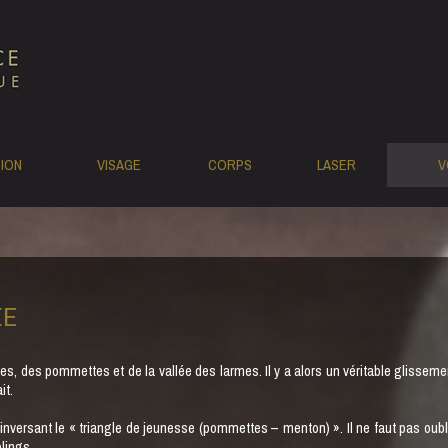
TION
VISAGE
CORPS
LASER
V
ÉE
es, des pommettes et de la vallée des larmes. Il y a alors un véritable glisseme
it.
, inversant le « triangle de jeunesse (pommettes – menton) ». Il ne faut pas oub
elings.