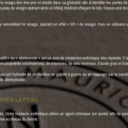
le visage doit être pris et étudié dans sa globalité afin d’identifier les pertes d
a peau du visage opérant ainsi un lifting médical effaçant la ride. Depuis une di
emodèlent le visage, opérant un effet « lift » du visage. Puis on utilisera un
olift » ou « skinbooster » est un soin de médecine esthétique très répandu. C’
sans propriétés volumatrices), de vitamines, de sels minéraux, d’acide gras et d’a
eau est hydratée en profondeur en goutte à goutte ou en nappage par la canule e
aille, déshydratée…
IFIER LA PEAU
ée. Votre médecin esthétique utilise un agent chimique (un acide) afin de perme
gène au niveau du derme.