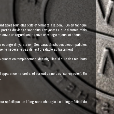
nt épaisseur, élasticité et fermeté à la peau. On en fabrique
s parties du visage sont plus « voyantes » que d’autres mais
 ouvre un regard, on retrouve un visage rajeuni et adoucit.
raie éponge d’hydratation. Ses caractéristiques biocompatibles
e ne nécessite pas de test préalable au traitement.
piquants en remplacement des aiguilles. Il offre des résultats
’apparence naturelle, et surtout de ne pas “sur-injecter”. En
.
 spécifique, un lifting sans chirurgie. Le lifting médical du