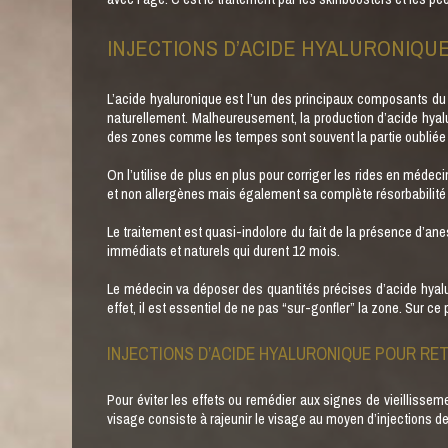
INJECTIONS D’ACIDE HYALURONIQU
L’acide hyaluronique est l’un des principaux composants du d
naturellement. Malheureusement, la production d’acide hyalu
des zones comme les tempes sont souvent la partie oubliée du
On l’utilise de plus en plus pour corriger les rides en médec
et non allergènes mais également sa complète résorbabilité 
Le traitement est quasi-indolore du fait de la présence d’ane
immédiats et naturels qui durent 12 mois.
Le médecin va déposer des quantités précises d’acide hyaluro
effet, il est essentiel de ne pas “sur-gonfler” la zone. Sur ce
INJECTIONS D’ACIDE HYALURONIQUE POUR RE
Pour éviter les effets ou remédier aux signes de vieillissem
visage consiste à rajeunir le visage au moyen d’injections d