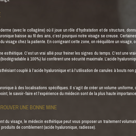
E
erme (avec le collagène) où il joue un rôle d’hydratation et de structure, donna
ronique baisse au fil des ans, c’est pourquoi notre visage se creuse. Certaine
 visage chez la patiente. En corrigeant cette zone, on rééquilibre un visage, on
ine esthétique. C’est un vrai allié pour freiner les signes du temps. C’est une v
(biodégradable à 100%) lui confèrent une sécurité maximale. L’acide hyaluroniqu
sthésiant couplé à l’acide hyaluronique et à l’utilisation de canules à bouts non 
nique à des localisations spécifiques. Il s’agit de créer un volume uniforme, d
 point, le savoir-faire et l’expérience du médecin sont de la plus haute importance
TROUVER UNE BONNE MINE
ent du visage, le médecin esthétique peut vous proposer un traitement volumateur
e produits de comblement (acide hyaluronique, radiesse).