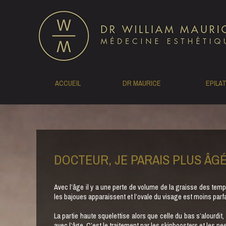
ACCUEIL
DR MAURICE
EPILA
DOCTEUR, JE PARAIS PLUS ÂG
Avec l’âge il y a une perte de volume de la graisse des temp
les bajoues apparaissent et l’ovale du visage est moins parfa
La partie haute squelettise alors que celle du bas s’alourdit
avec l’âge. C’est le traitement par les skinboosters et les pe